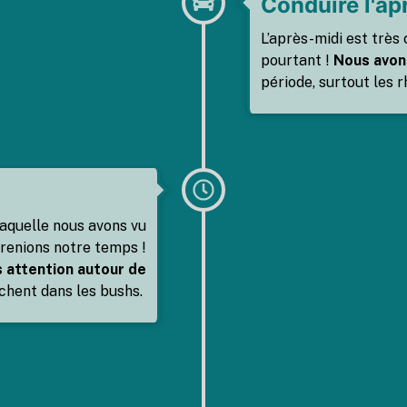
Conduire l'ap
L’après-midi est très
pourtant !
Nous avon
période, surtout les r
laquelle nous avons vu
prenions notre temps !
s attention autour de
hent dans les bushs.