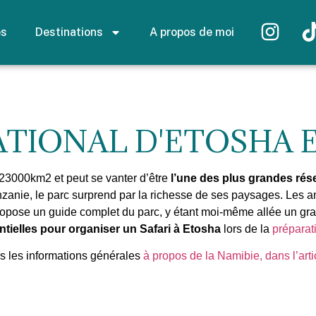
es
Destinations
A propos de moi
ATIONAL D'ETOSHA 
23000km2 et peut se vanter d’être
l’une des plus grandes rése
nzanie, le parc surprend par la richesse de ses paysages. Les 
propose un guide complet du parc, y étant moi-même allée un gr
ntielles pour organiser un Safari à Etosha
lors de la
préparati
s les informations générales
à propos de la Namibie, dans l’arti